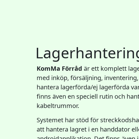
Lagerhanterin
KomMa Förråd
är ett komplett la
med inköp, försäljning, inventering,
hantera lagerförda/ej lagerförda van
finns även en speciell rutin och hant
kabeltrummor.
Systemet har stöd för streckkodsha
att hantera lagret i en handdator el
androidapplikation. Det finns även 