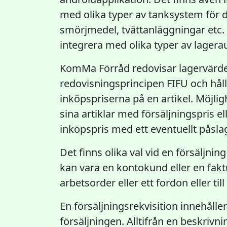
med olika typer av tanksystem för dr
smörjmedel, tvättanläggningar etc. 
integrera med olika typer av lagera
KomMa Förråd redovisar lagervärde
redovisningsprincipen FIFU och håll
inköpspriserna på en artikel. Möjligh
sina artiklar med försäljningspris elle
inköpspris med ett eventuellt påsla
Det finns olika val vid en försäljnin
kan vara en kontokund eller en fak
arbetsorder eller ett fordon eller ti
En försäljningsrekvisition innehålle
försäljningen. Alltifrån en beskrivni