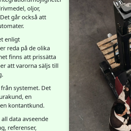
ivmedel, oljor,
Det går också att
utomater.
t enligt
er reda på de olika
et finns att prissätta
r att varorna säljs till
g.
g från systemet. Det
turakund, en
ll en kontantkund.
r all data avseende
ng, referenser,