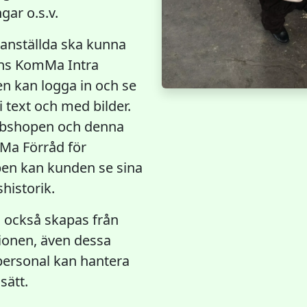
ar o.s.v.
anställda ska kunna
inns KomMa Intra
 kan logga in och se
i text och med bilder.
ebbshopen och denna
Ma Förråd för
pen kan kunden se sina
historik.
n också skapas från
ionen, även dessa
spersonal kan hantera
sätt.